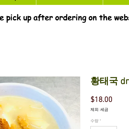
e pick up after ordering on the web
황태국 drie
가
$18.00
격
제외: 세금
수량
*