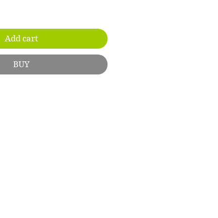
Add cart
BUY