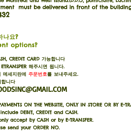
 de Montréal and West Island.
(D.D.O, pointclaire, Lachin
ment must be delivered in front of the building
432
하나요?
nt options?
SH, CREDIT CARD 가능합니다
TRANSPER 해주시면 됩니다.
실때 메세지란에
주문번호
를 보내주세요
.
비합니다
OODSINC@GMAIL.COM
AYMENTS ON THE WEBSITE, ONLY IN STORE OR BY E-TR
 include DEBIT, CREDIT and CASH.
 only accept by CASH or by E-TRANSFER.
ease send your ORDER NO.