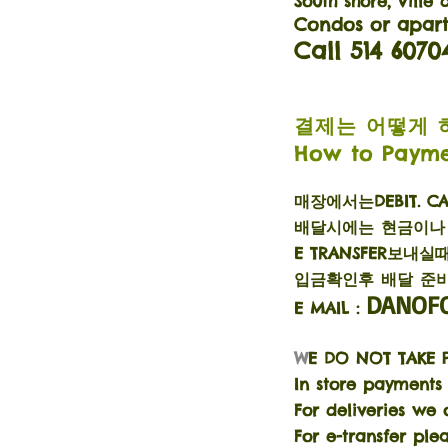
South shore,
Ville
Condos or apart
Call 514 6070
결제는 어떻게 
How to Payme
매장에서는DEBIT. CA
배달시에는 현금이나 E
E TRANSFER보내
​입금확인후 배달 준
DANOF
E MAIL :
W
E DO NOT TAKE P
In store payments
For deliveries we
For e-transfer pl