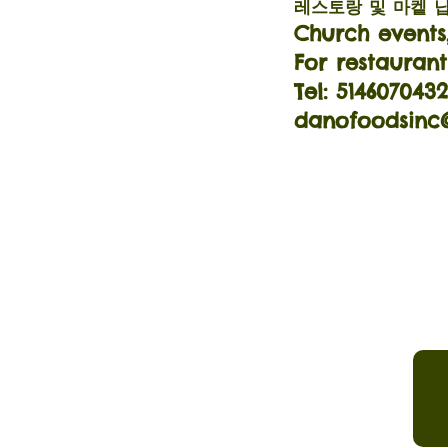
레스토랑 및 마켙 
Church events,
For restaurant
Tel: 5146070432
danofoodsinc