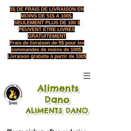
5$ DE FRAIS DE LIVRAISON EN
MOINS DE 51$ À 100$.
SEULEMENT PLUS DE 100 $
PEUVENT ÊTRE LIVRÉS
GRATUITEMENT
Frais de livraison de 5$ pour les
commandes de moins de 100$.
Livraison gratuite à partir de 100$
Aliments
​
Dano
ALIMENTS DANO