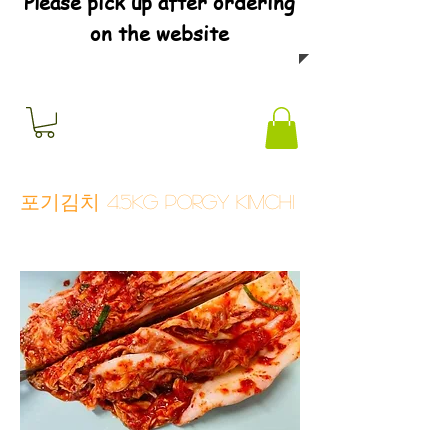
Please pick up after ordering
on the website
포기김치 4.5KG Porgy Kimchi