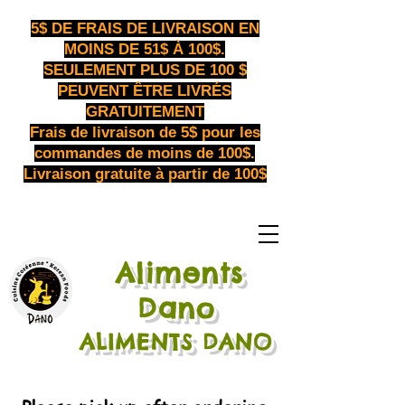
5$ DE FRAIS DE LIVRAISON EN
MOINS DE 51$ À 100$.
SEULEMENT PLUS DE 100 $
PEUVENT ÊTRE LIVRÉS
GRATUITEMENT
Frais de livraison de 5$ pour les
commandes de moins de 100$.
Livraison gratuite à partir de 100$
Aliments
​
Dano
ALIMENTS DANO