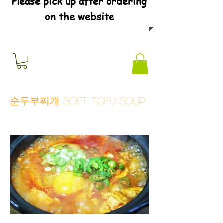
Please pick up after ordering
on the website
순두부찌개 Soft tofu soup