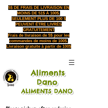
5$ DE FRAIS DE LIVRAISON EN
MOINS DE 51$ À 100$.
SEULEMENT PLUS DE 100 $
PEUVENT ÊTRE LIVRÉS
GRATUITEMENT
Frais de livraison de 5$ pour les
commandes de moins de 100$.
Livraison gratuite à partir de 100$
Aliments
​
Dano
ALIMENTS DANO