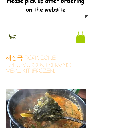
Please pick up after ordering
on the website
해장국 Pork Bone
Haejangguk 1 Serving
Meal Kit (Frozen)