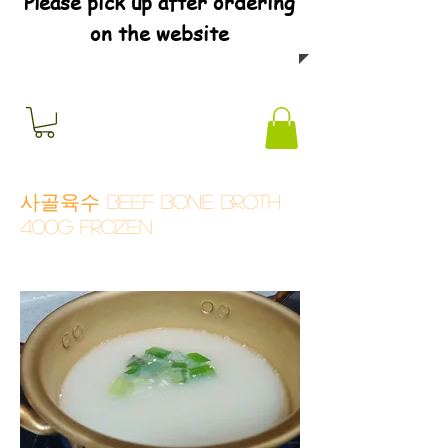
Please pick up after ordering
on the website
사골육수 Beef bone broth
400G frozen