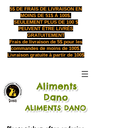
5$ DE FRAIS DE LIVRAISON EN
MOINS DE 51$ À 100$.
SEULEMENT PLUS DE 100 $
PEUVENT ÊTRE LIVRÉS
GRATUITEMENT
Frais de livraison de 5$ pour les
commandes de moins de 100$.
Livraison gratuite à partir de 100$
Aliments
​
Dano
ALIMENTS DANO