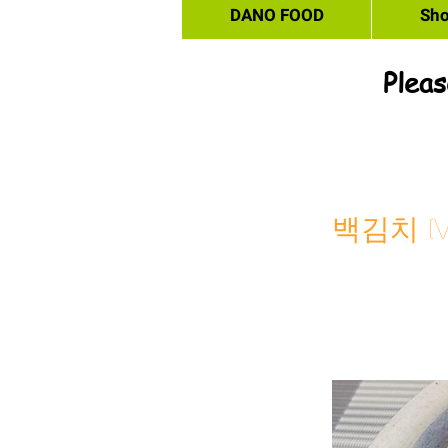
DANO FOOD
Sh
Pleas
백김치 (Wh