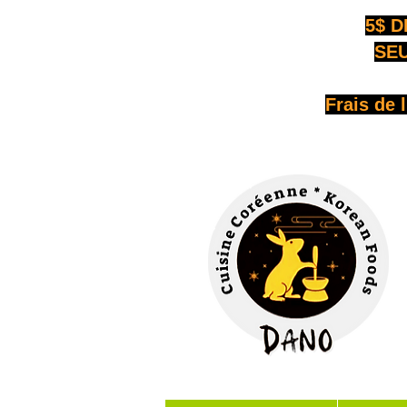
5$ D
SEU
Frais de 