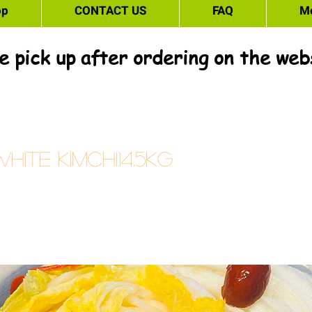
op
CONTACT US
FAQ
M
e pick up after ordering on the web
ite Kimchi)4.5kg