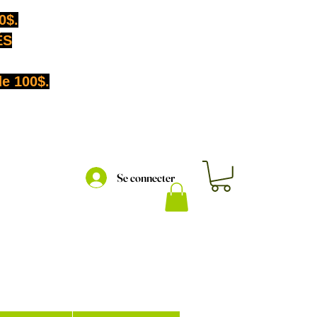
0$.
ÉS
de 100$.
Se connecter