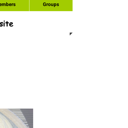
embers
Groups
site