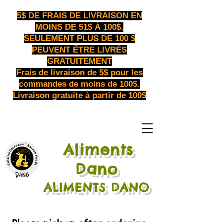
5$ DE FRAIS DE LIVRAISON EN
MOINS DE 51$ À 100$.
SEULEMENT PLUS DE 100 $
PEUVENT ÊTRE LIVRÉS
GRATUITEMENT
Frais de livraison de 5$ pour les
commandes de moins de 100$.
Livraison gratuite à partir de 100$
Aliments
​
Dano
ALIMENTS DANO