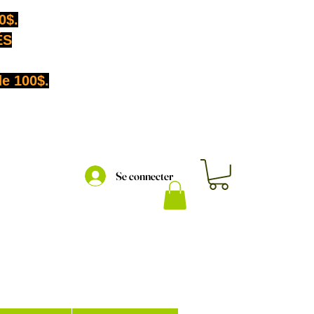
0$.
ÉS
de 100$.
Se connecter