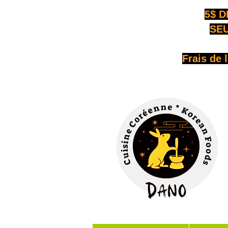
5$ D
SEU
Frais de 