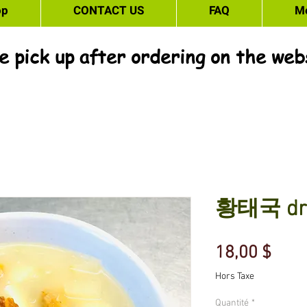
op
CONTACT US
FAQ
M
e pick up after ordering on the web
황태국 drie
Prix
18,00 $
Hors Taxe
Quantité
*