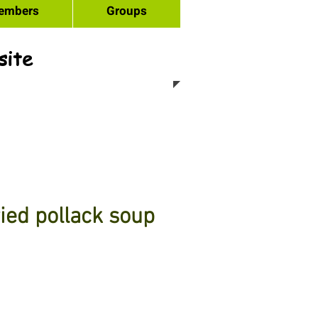
embers
Groups
site
d pollack soup