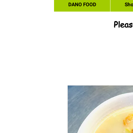
DANO FOOD
Sh
Pleas