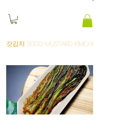
갓김치 500g Mustard kimchi