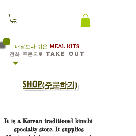
MEAL KITS
​배달보다 쉬운
전화 주문으로 Take out
SHOP
(주문하기)
It is a Korean traditional kimchi
specialty store. It supplies